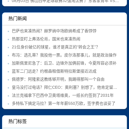
08月03日 佛山西甲足球联赛32强淘汰赛 广东客家青年 VS 广州英华思力U17 全场录像
热门新闻
巴萨也来凑热闹？赫罗纳中场欧纳希成了香饽饽
热那亚盯上弗洛伦肖，国米也来凑热闹
21位身价破亿的球星，谁才是真正的“转会之王”？
布冯：选孔蒂？我投他一票。皮尔洛那事儿，就是政治操作
加斯佩里尼急了：后卫、边锋外加俩前锋，今夏阵容必须补
蓝军二门远走？约根森租借斯特拉斯堡接近达成
佩德罗：阿隆索这教练够开明，我踢得那叫一个自由
皇马没打过电话？拜仁CEO：奥利塞？别想了，他肯定留队！
法兰克福拿下巴西中卫奥塔维奥，一纸长约签到了2031年
多特私下搞定马拉？第一年年薪550万欧，签字费也谈妥了
热门标签