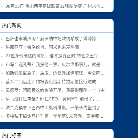
08月03日 佛山西甲足球联赛32强淘汰赛 广州求信 VS 顺德新青年 全场录像
热门新闻
巴萨也来凑热闹？赫罗纳中场欧纳希成了香饽饽
热那亚盯上弗洛伦肖，国米也来凑热闹
21位身价破亿的球星，谁才是真正的“转会之王”？
布冯：选孔蒂？我投他一票。皮尔洛那事儿，就是政治操作
加斯佩里尼急了：后卫、边锋外加俩前锋，今夏阵容必须补
蓝军二门远走？约根森租借斯特拉斯堡接近达成
佩德罗：阿隆索这教练够开明，我踢得那叫一个自由
皇马没打过电话？拜仁CEO：奥利塞？别想了，他肯定留队！
法兰克福拿下巴西中卫奥塔维奥，一纸长约签到了2031年
多特私下搞定马拉？第一年年薪550万欧，签字费也谈妥了
热门标签