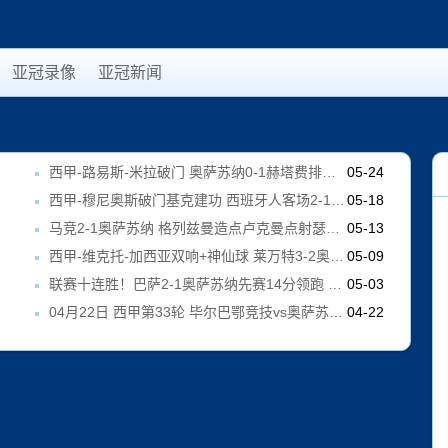
亚冠录像
亚冠新闻
4
西甲-路易斯-米拉破门 奥萨苏纳0-1赫塔费排第17惊险保级
05-24
8
西甲-穆尼奥斯破门基克建功 西班牙人客场2-1奥萨苏纳
05-18
3
马竞2-1奥萨苏纳 格列兹曼造点卢克曼点射瑟尔洛特建功略伦特染红
05-13
9
西甲-维克托-加西亚双响+神仙球 莱万特3-2奥萨苏纳
05-09
3
联赛十连胜！巴萨2-1奥萨苏纳先赛14分领跑 莱万、费兰破门
05-03
2
04月22日 西甲第33轮 毕尔巴鄂竞技vs奥萨苏纳 全场录像
04-22