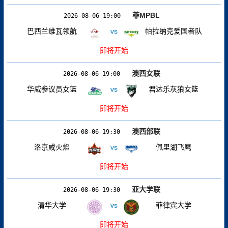
菲MPBL
2026-08-06 19:00
巴西兰维瓦领航
vs
帕拉纳克爱国者队
即将开始
澳西女联
2026-08-06 19:00
华威参议员女篮
vs
君达乐灰狼女篮
即将开始
澳西部联
2026-08-06 19:30
洛京咸火焰
vs
佩里湖飞鹰
即将开始
亚大学联
2026-08-06 19:30
清华大学
vs
菲律宾大学
即将开始