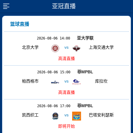
亚冠直播
展开菜单
篮球直播
亚大学联
2026-08-06 14:00
北京大学
vs
上海交通大学
高清直播
菲MPBL
2026-08-06 15:00
帕西格市
vs
库拉坎
高清直播
菲MPBL
2026-08-06 17:00
凯西织工
vs
巴塔安利瑟斯
即将开始