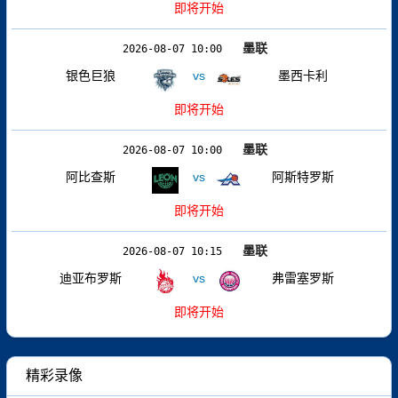
即将开始
墨联
2026-08-07 10:00
银色巨狼
vs
墨西卡利
即将开始
墨联
2026-08-07 10:00
阿比查斯
vs
阿斯特罗斯
即将开始
墨联
2026-08-07 10:15
迪亚布罗斯
vs
弗雷塞罗斯
即将开始
精彩录像