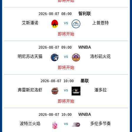
即将开始
智利联
2026-08-07 08:00
艾斯潘诺
vs
上普恩特
即将开始
WNBA
2026-08-07 09:00
明尼苏达天猫
vs
洛杉矶火花
即将开始
墨联
2026-08-07 10:00
弗雷斯尼洛虾
vs
潘多拉
即将开始
WNBA
2026-08-07 10:00
波特兰火焰
vs
多伦多节奏