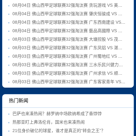
08月04日 佛山西甲足球联赛32强淘汰赛 贪玩游戏 VS 美的薪火 全场录像
08月04日 佛山西甲足球联赛32强淘汰赛 肇庆恒骏成 VS 三七互娱 全场录像
08月04日 佛山西甲足球联赛32强淘汰赛 广东西南建设 VS 香港圣徒 全场录像
08月04日 佛山西甲足球联赛32强淘汰赛 藝品高國際 VS 湛江狂狼·粵辉能源 全场录像
08月03日 佛山西甲足球联赛32强淘汰赛 大塘控股 VS 茂名市点都得 全场录像
08月03日 佛山西甲足球联赛32强淘汰赛 广东凤铝 VS 湛江八部科技 全场录像
08月03日 佛山西甲足球联赛32强淘汰赛 广州蜀地红 VS 广州戴拿模 全场录像
08月03日 佛山西甲足球联赛32强淘汰赛 三水乐民兴健力宝 VS 中国澳门澳科精英 全场录像
08月03日 佛山西甲足球联赛32强淘汰赛 广州求信 VS 顺德新青年 全场录像
08月03日 佛山西甲足球联赛32强淘汰赛 广东客家青年 VS 广州英华思力U17 全场录像
热门新闻
巴萨也来凑热闹？赫罗纳中场欧纳希成了香饽饽
热那亚盯上弗洛伦肖，国米也来凑热闹
21位身价破亿的球星，谁才是真正的“转会之王”？