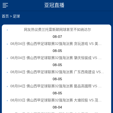
亚冠直播
展开菜单
首页
>
足球
网友热议费兰托雷斯颠网球甚至不如纳达尔
08-07
08月04日 佛山西甲足球联赛32强淘汰赛 贪玩游戏 VS 美的薪火 全场录像
08-05
08月04日 佛山西甲足球联赛32强淘汰赛 肇庆恒骏成 VS 三七互娱 全场录像
08-05
08月04日 佛山西甲足球联赛32强淘汰赛 广东西南建设 VS 香港圣徒 全场录像
08-05
08月04日 佛山西甲足球联赛32强淘汰赛 藝品高國際 VS 湛江狂狼·粵辉能源 全场录像
08-05
08月03日 佛山西甲足球联赛32强淘汰赛 大塘控股 VS 茂名市点都得 全场录像
08-04