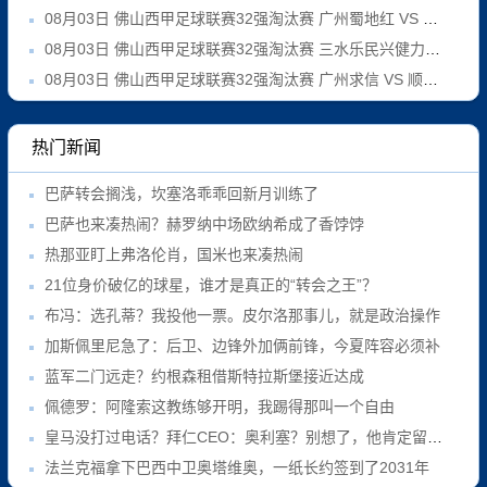
08月03日 佛山西甲足球联赛32强淘汰赛 广州蜀地红 VS 广州戴拿模 全场录像
08月03日 佛山西甲足球联赛32强淘汰赛 三水乐民兴健力宝 VS 中国澳门澳科精英 全场录像
08月03日 佛山西甲足球联赛32强淘汰赛 广州求信 VS 顺德新青年 全场录像
热门新闻
巴萨转会搁浅，坎塞洛乖乖回新月训练了
巴萨也来凑热闹？赫罗纳中场欧纳希成了香饽饽
热那亚盯上弗洛伦肖，国米也来凑热闹
21位身价破亿的球星，谁才是真正的“转会之王”？
布冯：选孔蒂？我投他一票。皮尔洛那事儿，就是政治操作
加斯佩里尼急了：后卫、边锋外加俩前锋，今夏阵容必须补
蓝军二门远走？约根森租借斯特拉斯堡接近达成
佩德罗：阿隆索这教练够开明，我踢得那叫一个自由
皇马没打过电话？拜仁CEO：奥利塞？别想了，他肯定留队！
法兰克福拿下巴西中卫奥塔维奥，一纸长约签到了2031年