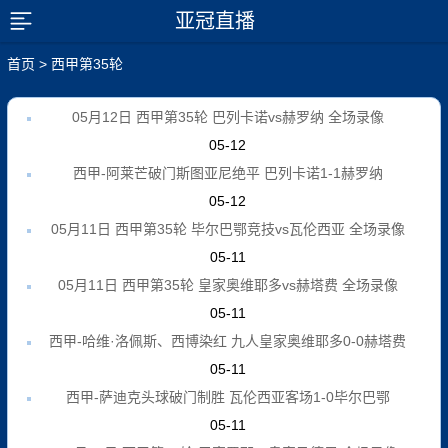
亚冠直播
展开菜单
首页
>
西甲第35轮
05月12日 西甲第35轮 巴列卡诺vs赫罗纳 全场录像
05-12
西甲-阿莱芒破门斯图亚尼绝平 巴列卡诺1-1赫罗纳
05-12
05月11日 西甲第35轮 毕尔巴鄂竞技vs瓦伦西亚 全场录像
05-11
05月11日 西甲第35轮 皇家奥维耶多vs赫塔费 全场录像
05-11
西甲-哈维·洛佩斯、西博染红 九人皇家奥维耶多0-0赫塔费
05-11
西甲-萨迪克头球破门制胜 瓦伦西亚客场1-0毕尔巴鄂
05-11