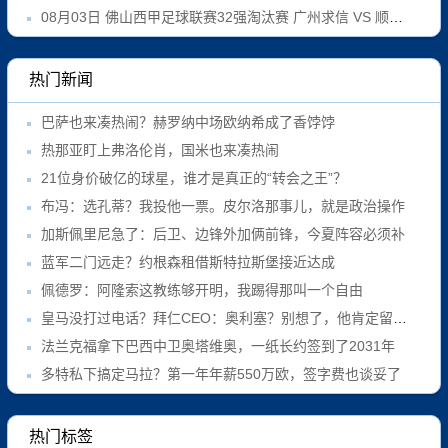
08月03日 佛山西甲足球联赛32强淘汰赛 广州求信 VS 顺德新青年 全场录像
热门新闻
巴萨也来凑热闹？赫罗纳中场欧纳希成了香饽饽
热那亚盯上弗洛伦肖，国米也来凑热闹
21位身价破亿的球星，谁才是真正的“转会之王”？
布冯：选孔蒂？我投他一票。皮尔洛那事儿，就是政治操作
加斯佩里尼急了：后卫、边锋外加俩前锋，今夏阵容必须补
蓝军二门远走？约根森租借斯特拉斯堡接近达成
佩德罗：阿隆索这教练够开明，我踢得那叫一个自由
皇马没打过电话？拜仁CEO：奥利塞？别想了，他肯定留队！
法兰克福拿下巴西中卫奥塔维奥，一纸长约签到了2031年
多特私下搞定马拉？第一年年薪550万欧，签字费也谈妥了
热门标签