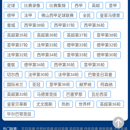
足球
比赛录像
比赛集锦
西甲
英超
意甲
德甲
法甲
佛山西甲足球联赛
全民
皇家马德里
曼城
西甲第38轮
西甲第37轮
西甲第36轮
英超第35轮
英超第38轮
英超第37轮
意甲第38轮
意甲第37轮
法甲第33轮
德甲第33轮
德甲第32轮
法甲第32轮
西甲第34轮
意甲第33轮
德甲第30轮
曼联
德甲第34轮
西甲第35轮
意甲第35轮
切尔西
法甲第30轮
法甲第34轮
巴黎圣日耳曼
国际米兰
亚冠
意甲第36轮
赫罗纳
阿森纳
英超第33轮
马德里竞技
巴塞罗那
瓦伦西亚
皇家贝蒂斯
尤文图斯
热刺
世界杯
英超第36轮
毕尔巴鄂竞技
热门联赛：
亚冠直播
世界杯直播
欧冠直播
英超直播
西甲直播
德甲直播
法甲直播