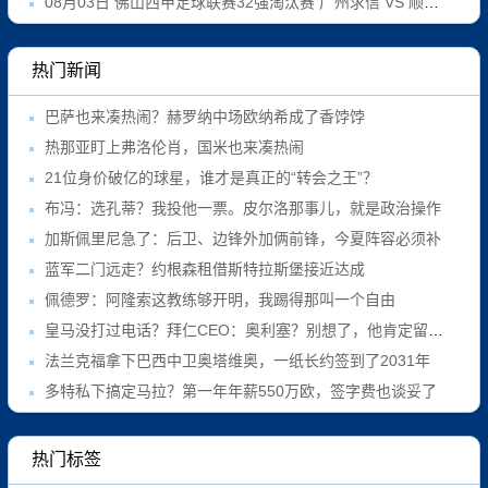
08月03日 佛山西甲足球联赛32强淘汰赛 广州求信 VS 顺德新青年 全场录像
热门新闻
巴萨也来凑热闹？赫罗纳中场欧纳希成了香饽饽
热那亚盯上弗洛伦肖，国米也来凑热闹
21位身价破亿的球星，谁才是真正的“转会之王”？
布冯：选孔蒂？我投他一票。皮尔洛那事儿，就是政治操作
加斯佩里尼急了：后卫、边锋外加俩前锋，今夏阵容必须补
蓝军二门远走？约根森租借斯特拉斯堡接近达成
佩德罗：阿隆索这教练够开明，我踢得那叫一个自由
皇马没打过电话？拜仁CEO：奥利塞？别想了，他肯定留队！
法兰克福拿下巴西中卫奥塔维奥，一纸长约签到了2031年
多特私下搞定马拉？第一年年薪550万欧，签字费也谈妥了
热门标签