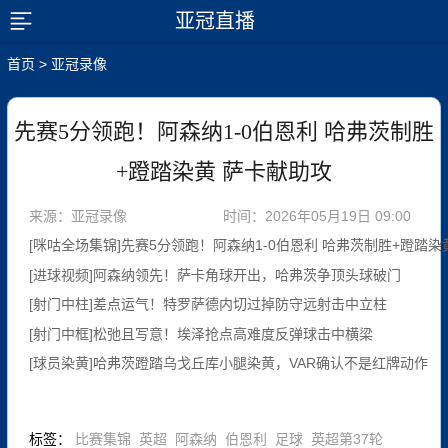
亚冠直播
展开菜单
首页
>
亚冠录像
先赛5分领跑！阿森纳1-0伯恩利 哈弗茨制胜
+蹬踏染黄 萨卡献助攻
来源：亚冠录像
时间：2026年05月19日 09:00
[咪咕全场集锦]先赛5分领跑！阿森纳1-0伯恩利 哈弗茨制胜+蹬踏染
[进球视频]阿森纳领先！萨卡角球开出，哈弗茨争顶头球破门
[射门中柱]差点运气！特罗萨德内切过掉防守远射击中立柱
[射门中框]松弛且写意！埃泽抢点高难度反弹球击中横梁
[球员染黄]哈弗茨蹬踏乌戈丘库小腿染黄，VAR确认不是红牌动作
标签
：
比赛集锦
英超
阿森纳
伯恩利
足球
英超第37轮