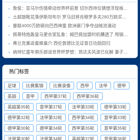
詹俊：亚马尔伤情牵动世界杯前景 切尔西帅位猜想浮现格拉斯纳
土超银靴花落伊斯坦布尔 罗马旧将肖穆罗多夫280万欧买断成交
曼联4000万欧砸向巴西神童 欧洲豪门争夺战暗流涌动
佩蒂特炮轰皇马更衣室乱象：姆巴佩加盟时机糟透了 甩锅裁判已成习惯
弗兰克重返蜜蜂巢穴 西伦敦德比见证昔日功勋回归
纳帅忆童年俱乐部谈世界杯梦想：昂达夫风波已化解 妻子是最佳"校准器"
热门标签
足球
比赛集锦
比赛录像
西甲
法甲
德甲
英超
意甲
西甲第37轮
西甲第36轮
英超第35轮
意甲第37轮
法甲第33轮
德甲第33轮
德甲第32轮
法甲第32轮
西甲第34轮
意甲第33轮
德甲第30轮
德甲第34轮
西甲第35轮
意甲第35轮
法甲第30轮
法甲第34轮
英超第37轮
意甲第36轮