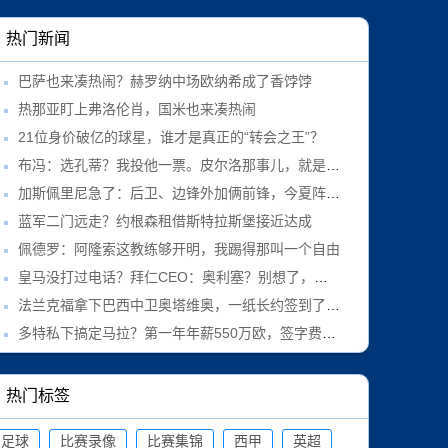
热门新闻
巴萨也来凑热闹？赫罗纳中场欧纳希成了香饽饽
热那亚盯上弗洛伦肖，国米也来凑热闹
21位身价破亿的球星，谁才是真正的“转会之王”？
布冯：选孔蒂？我投他一票。皮尔洛那事儿，就是政治操作
加斯佩里尼急了：后卫、边锋外加俩前锋，今夏阵容必须补
蓝军二门远走？约根森租借斯特拉斯堡接近达成
佩德罗：阿隆索这教练够开明，我踢得那叫一个自由
皇马没打过电话？拜仁CEO：奥利塞？别想了，他肯定留队！
法兰克福拿下巴西中卫奥塔维奥，一纸长约签到了2031年
多特私下搞定马拉？第一年年薪550万欧，签字费也谈妥了
热门标签
足球
比赛录像
比赛集锦
西甲
英超