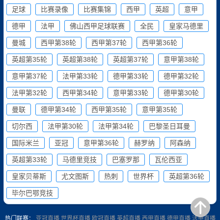
足球
比赛录像
比赛集锦
西甲
英超
意甲
德甲
法甲
佛山西甲足球联赛
全民
皇家马德里
曼城
西甲第38轮
西甲第37轮
西甲第36轮
英超第35轮
英超第38轮
英超第37轮
意甲第38轮
意甲第37轮
法甲第33轮
德甲第33轮
德甲第32轮
法甲第32轮
西甲第34轮
意甲第33轮
德甲第30轮
曼联
德甲第34轮
西甲第35轮
意甲第35轮
切尔西
法甲第30轮
法甲第34轮
巴黎圣日耳曼
国际米兰
亚冠
意甲第36轮
赫罗纳
阿森纳
英超第33轮
马德里竞技
巴塞罗那
瓦伦西亚
皇家贝蒂斯
尤文图斯
热刺
世界杯
英超第36轮
毕尔巴鄂竞技
热门联赛：
亚冠直播
世界杯直播
欧冠直播
英超直播
西甲直播
德甲直播
法甲直播