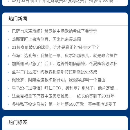
08月03日 佛山西甲足球联赛32强淘汰赛 广州求信 VS 顺德新青年 全场录像
热门新闻
巴萨也来凑热闹？赫罗纳中场欧纳希成了香饽饽
热那亚盯上弗洛伦肖，国米也来凑热闹
21位身价破亿的球星，谁才是真正的“转会之王”？
布冯：选孔蒂？我投他一票。皮尔洛那事儿，就是政治操作
加斯佩里尼急了：后卫、边锋外加俩前锋，今夏阵容必须补
蓝军二门远走？约根森租借斯特拉斯堡接近达成
佩德罗：阿隆索这教练够开明，我踢得那叫一个自由
皇马没打过电话？拜仁CEO：奥利塞？别想了，他肯定留队！
法兰克福拿下巴西中卫奥塔维奥，一纸长约签到了2031年
多特私下搞定马拉？第一年年薪550万欧，签字费也谈妥了
热门标签