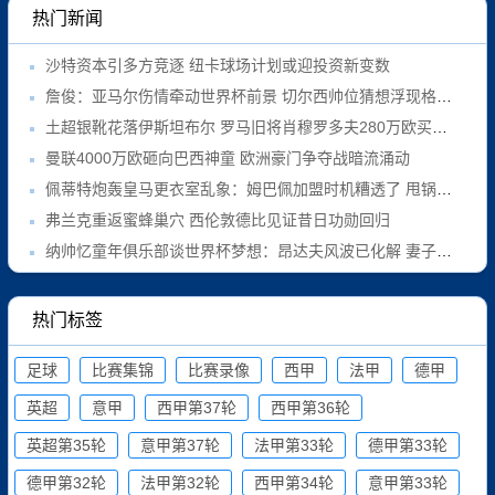
热门新闻
沙特资本引多方竞逐 纽卡球场计划或迎投资新变数
詹俊：亚马尔伤情牵动世界杯前景 切尔西帅位猜想浮现格拉斯纳
土超银靴花落伊斯坦布尔 罗马旧将肖穆罗多夫280万欧买断成交
曼联4000万欧砸向巴西神童 欧洲豪门争夺战暗流涌动
佩蒂特炮轰皇马更衣室乱象：姆巴佩加盟时机糟透了 甩锅裁判已成习惯
弗兰克重返蜜蜂巢穴 西伦敦德比见证昔日功勋回归
纳帅忆童年俱乐部谈世界杯梦想：昂达夫风波已化解 妻子是最佳"校准器"
热门标签
足球
比赛集锦
比赛录像
西甲
法甲
德甲
英超
意甲
西甲第37轮
西甲第36轮
英超第35轮
意甲第37轮
法甲第33轮
德甲第33轮
德甲第32轮
法甲第32轮
西甲第34轮
意甲第33轮