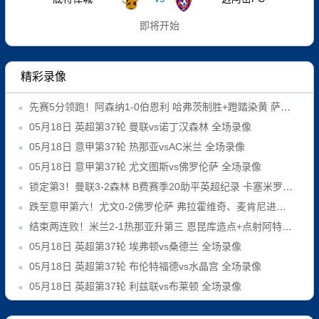
即将开始
精彩录像
先赛5分领跑！阿森纳1-0伯恩利 哈弗茨制胜+蹬踏染黄 萨卡献助攻
05月18日 英超第37轮 曼联vs诺丁汉森林 全场录像
05月18日 意甲第37轮 热那亚vsAC米兰 全场录像
05月18日 意甲第37轮 尤文图斯vs佛罗伦萨 全场录像
锁定第3！曼联3-2森林 B费赛季20助平英超纪录 卡塞米罗主场告别
跌至意甲第六！尤文0-2佛罗伦萨 弗拉霍维奇、麦肯尼进球被吹
结束两连败！米兰2-1热那亚升第三 恩昆库造点+点射阿特卡梅破门
05月18日 英超第37轮 埃弗顿vs桑德兰 全场录像
05月18日 英超第37轮 布伦特福德vs水晶宫 全场录像
05月18日 英超第37轮 利兹联vs布莱顿 全场录像