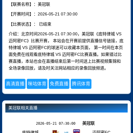
【联赛名称】：美冠联
【开赛时间】：2026-05-21 07:30:00
【比赛状态】：
已结束
介绍：北京时间2026-05-21 07:30:00，美冠联《底特律城 VS
迈阿密FC》比赛开赛， 本站会在开赛前提供直播信号链接，底
特律城 VS 迈阿密FC的球迷可以收藏本页面， 第一时间在本页
面免费在线观看底特律城 VS 迈阿密FC比赛直播。如果错过比
赛直播，本站也会在直播结束后第一时间送上比赛视频集锦和
全场录像回放，请及时关注网站相应的录像回放频道。
高清直播
咪咕体育
免费直播
腾讯体育
美冠联相关直播
美冠联
2026-05-21 07:30:00
底特律城
vs
迈阿密FC