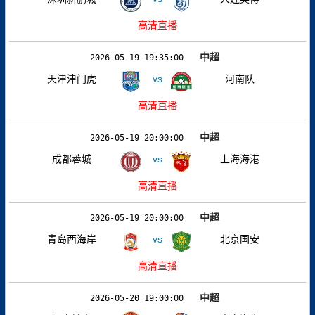
高清直播
中超
2026-05-19 19:35:00
天津津门虎
vs
河南队
高清直播
中超
2026-05-19 20:00:00
成都蓉城
vs
上海海港
高清直播
中超
2026-05-19 20:00:00
青岛西海岸
vs
北京国安
高清直播
中超
2026-05-20 19:00:00