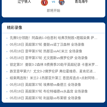
辽宁铁人
vs
青岛海牛
即将开始
精彩录像
先赛5分领跑！阿森纳1-0伯恩利 哈弗茨制胜+蹬踏染黄 萨卡献助攻
05月18日 英超第37轮 曼联vs诺丁汉森林 全场录像
05月18日 意甲第37轮 热那亚vsAC米兰 全场录像
05月18日 意甲第37轮 尤文图斯vs佛罗伦萨 全场录像
锁定第3！曼联3-2森林 B费赛季20助平英超纪录 卡塞米罗主场告别
跌至意甲第六！尤文0-2佛罗伦萨 弗拉霍维奇、麦肯尼进球被吹
结束两连败！米兰2-1热那亚升第三 恩昆库造点+点射阿特卡梅破门
05月18日 英超第37轮 埃弗顿vs桑德兰 全场录像
05月18日 英超第37轮 布伦特福德vs水晶宫 全场录像
05月18日 英超第37轮 利兹联vs布莱顿 全场录像