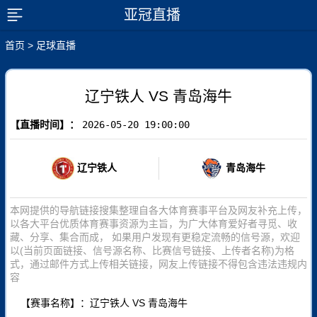
亚冠直播
展开菜单
首页
>
足球直播
辽宁铁人 VS 青岛海牛
【直播时间】：
2026-05-20 19:00:00
辽宁铁人
青岛海牛
本网提供的导航链接搜集整理自各大体育赛事平台及网友补充上传，
以各大平台优质体育赛事资源为主旨，为广大体育爱好者寻觅、收
藏、分享、集合而成， 如果用户发现有更稳定流畅的信号源，欢迎
以(当前页面链接、信号源名称、比赛信号链接、上传者名称)为格
式，通过邮件方式上传相关链接，网友上传链接不得包含违法违规内
容
【赛事名称】：辽宁铁人 VS 青岛海牛