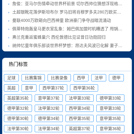
詹俊：亚马尔伤情牵动世界杯前景 切尔西帅位猜想浮现格拉斯纳
土超银靴花落伊斯坦布尔 罗马旧将肖穆罗多夫280万欧买断成交
曼联4000万欧砸向巴西神童 欧洲豪门争夺战暗流涌动
佩蒂特炮轰皇马更衣室乱象：姆巴佩加盟时机糟透了 甩锅裁判已成习惯
弗兰克重返蜜蜂巢穴 西伦敦德比见证昔日功勋回归
纳帅忆童年俱乐部谈世界杯梦想：昂达夫风波已化解 妻子是最佳"校准器"
热门标签
足球
比赛集锦
比赛录像
西甲
法甲
德甲
英超
意甲
西甲第37轮
西甲第36轮
英超第35轮
意甲第37轮
法甲第33轮
德甲第33轮
德甲第32轮
法甲第32轮
西甲第34轮
意甲第33轮
德甲第30轮
德甲第34轮
西甲第35轮
意甲第35轮
法甲第30轮
法甲第34轮
英超第37轮
意甲第36轮