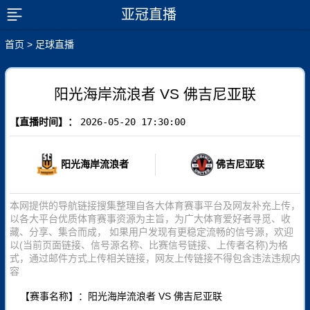
亚冠直播
展开菜单
首页
>
足球直播
阳光海岸流浪者 VS 佛吉尼亚联
【直播时间】：
2026-05-20 17:30:00
阳光海岸流浪者
佛吉尼亚联
本网提供的导航链接搜集整理自各大体育赛事平台及网友补充上传，
以各大平台优质体育赛事资源为主旨，为广大体育爱好者寻觅、收
藏、分享、集合而成， 如果用户发现有更稳定流畅的信号源，欢迎
以(当前页面链接、信号源名称、比赛信号链接、上传者名称)为格
式，通过邮件方式上传相关链接，网友上传链接不得包含违法违规内
容
【赛事名称】：阳光海岸流浪者 VS 佛吉尼亚联