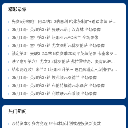
精彩录像
先赛5分领跑！阿森纳1-0伯恩利 哈弗茨制胜+蹬踏染黄 萨卡献助攻
05月18日 英超第37轮 曼联vs诺丁汉森林 全场录像
05月18日 意甲第37轮 热那亚vsAC米兰 全场录像
05月18日 意甲第37轮 尤文图斯vs佛罗伦萨 全场录像
锁定第3！曼联3-2森林 B费赛季20助平英超纪录 卡塞米罗主场告别
跌至意甲第六！尤文0-2佛罗伦萨 弗拉霍维奇、麦肯尼进球被吹
结束两连败！米兰2-1热那亚升第三 恩昆库造点+点射阿特卡梅破门
05月18日 英超第37轮 埃弗顿vs桑德兰 全场录像
05月18日 英超第37轮 布伦特福德vs水晶宫 全场录像
05月18日 英超第37轮 利兹联vs布莱顿 全场录像
热门新闻
沙特资本引多方竞逐 纽卡球场计划或迎投资新变数