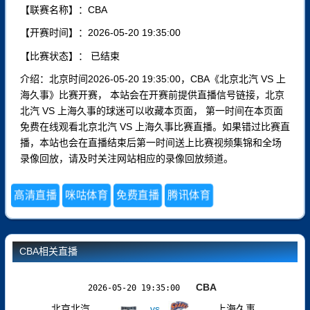
【联赛名称】：CBA
【开赛时间】：2026-05-20 19:35:00
【比赛状态】：
已结束
介绍：北京时间2026-05-20 19:35:00，CBA《北京北汽 VS 上
海久事》比赛开赛， 本站会在开赛前提供直播信号链接，北京
北汽 VS 上海久事的球迷可以收藏本页面， 第一时间在本页面
免费在线观看北京北汽 VS 上海久事比赛直播。如果错过比赛直
播，本站也会在直播结束后第一时间送上比赛视频集锦和全场
录像回放，请及时关注网站相应的录像回放频道。
高清直播
咪咕体育
免费直播
腾讯体育
CBA相关直播
CBA
2026-05-20 19:35:00
北京北汽
vs
上海久事